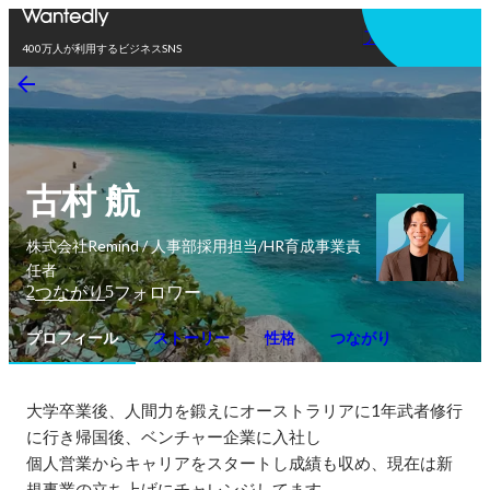
アプリを使う
400万人が利用するビジネスSNS
古村 航
株式会社Remind / 人事部採用担当/HR育成事業責
任者
2
5
つながり
フォロワー
プロフィール
ストーリー
性格
つながり
大学卒業後、人間力を鍛えにオーストラリアに1年武者修行
に行き帰国後、ベンチャー企業に入社し

個人営業からキャリアをスタートし成績も収め、現在は新
規事業の立ち上げにチャレンジしてます。