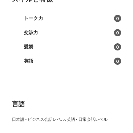
トーク力
0
交渉力
0
愛嬌
0
英語
0
言語
日本語
-
ビジネス会話レベル
英語
-
日常会話レベル