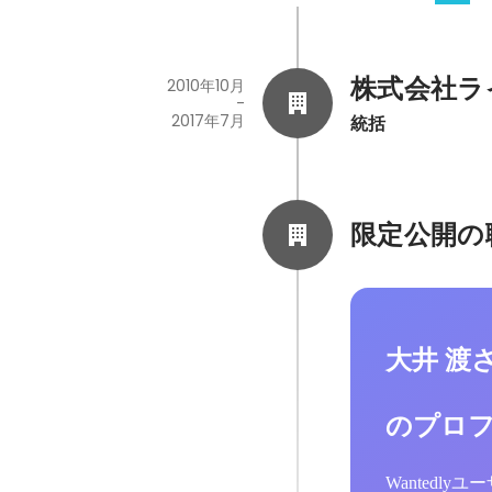
株式会社ラ
2010年10月
-
2017年7月
統括
限定公開の
大井 渡
のプロ
Wantedl