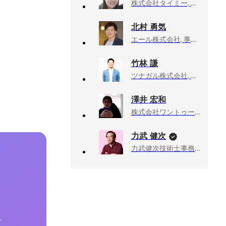
株式会社タイミー, 執行役員事業統括
北村 勇気
エール株式会社, 事業開発
竹林 謙
ツナガル株式会社, 福岡支社長／エグゼクティブプロデューサー
澤井 宏和
株式会社ワントゥーテン, プロジェクトマネージャー
力武 健次
力武健次技術士事務所, 所長
す