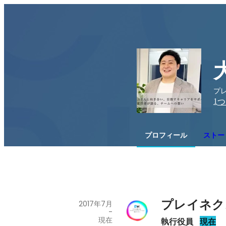
プレ
1
つ
プロフィール
ストー
プレイネク
2017年7月
-
現在
執行役員
現在