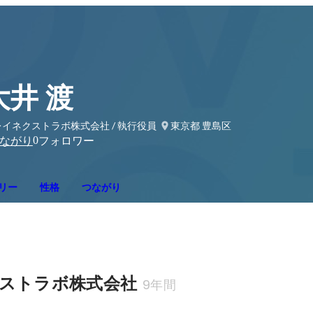
大井 渡
イネクストラボ株式会社 / 執行役員
東京都 豊島区
0
ながり
フォロワー
リー
性格
つながり
ストラボ株式会社
9年間