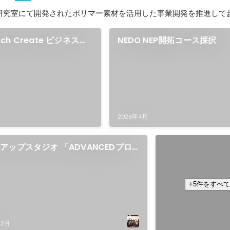
研究室にて開発されたポリマー素材を活用した事業開発を推進して
Tech Create ビジネスア
NEDO NEP開拓コース採択
プログラム採択
2026年4月
アップスタジオ 「ADVANCEDプロ
令和7年度 INAC
報告会
スコンテスト 三
2025年12月
+5件をすべ
年2月