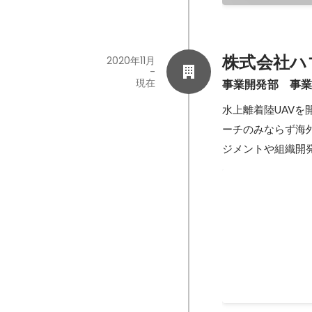
株式会社ハ
2020年11月
-
現在
事業開発部　事
水上離着陸UAV
ーチのみならず海
ジメントや組織開
固定翼ドロー
用した海洋監
固定翼ドローンと
海洋監視を他企業
いて県監視組織と
た。
2023年1月
-
2023年