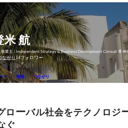
登米 航
業主 / Independent Strategy & Business Development Consultant
神
14
つながり
フォロワー
リー
性格
つながり
ー
グロ
バル社会をテクノロジ
なぐ