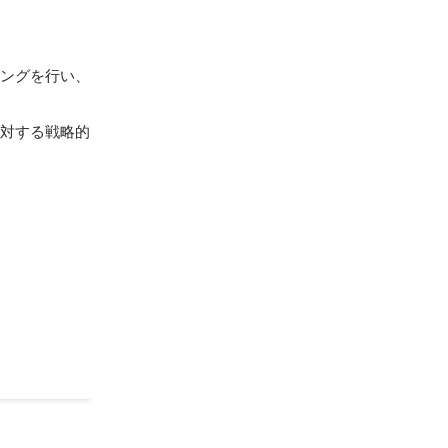
リングを行い、
に対する戦略的
での論点整理
言や戦略的メ
ための環境