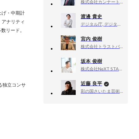
株式会社カンナート, 取締役
上げ・中期計
渡邊 貴史
・アナリティ
デジタル庁, デジタル推進委員
多数リード。
宮内 俊樹
株式会社トラストバンク, ゼネラルマネージャー
坂本 俊樹
株式会社NeXT STAR, 代表取締役
近藤 良平
る独立コンサ
彩の国さいたま芸術劇場, 次期芸術監督