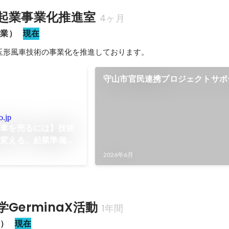
起業事業化推進室
4ヶ月
副業）
現在
玉形風車技術の事業化を推進しております。
守山市官民連携プロジェクトサポ
o.jp
風車を売るには】技術
に変える、起業準備の
2026年6月
GerminaX活動
1年間
業）
現在