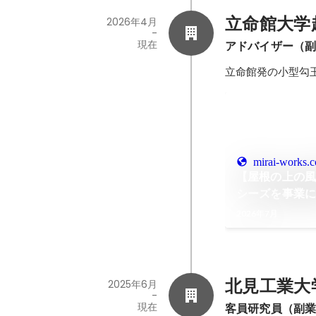
立命館大学
2026年4月
-
現在
アドバイザー（
立命館発の小型勾
mirai-works.c
【屋根の上の
シーズを事業
リアル
2026年7月
北見工業大学
2025年6月
-
現在
客員研究員（副