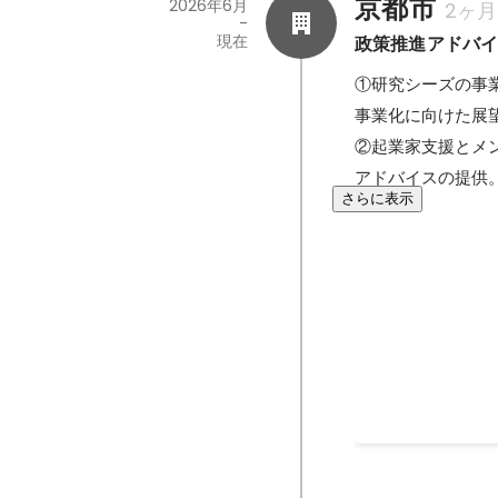
京都市
2026年6月
2ヶ月
-
現在
政策推進アドバ
①研究シーズの事
事業化に向けた展望
②起業家支援とメ
アドバイスの提供
さらに表示
京都市 政策推
研究シーズの事業
やヒアリングを行い、事
グ 資金調達や組
ンタリングを実施。 産学官連携の促進 研究者と起業家候補の橋渡し、および産学官の対
2026年6月
じ、新たな価値創出と産業
ク・スタートアッ
整備を支援。