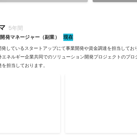
マ
5年間
業開発マネージャー（副業）
現在
を開発しているスタートアップにて事業開発や資金調達を担当してお
外エネルギー企業共同でのソリューション開発プロジェクトのプロ
発を担当しております。
ンとリアルタイム伝送を活
飛行艇型ドローンを活用した
視
及びシミュレーションシステ
リアルタイム伝送を活用した
海外石油大手と協同し油面検知及
と共同で実施し、高知県にお
ション技術の開発プロジェクトの
共同で実証実験を実施しまし
マネジメントを担当しました。
12月
2022年