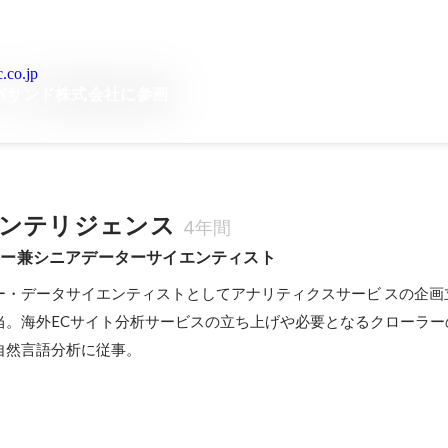
.co.jp
ンパサンド株式会社に参画
ンテリジェンス
4年間
ャー兼シニアデーターサイエンティスト
ー・データサイエンティストとしてアナリティクスサービ スの企画
当。海外ECサイト分析サービスの立ち上げや必要となるクローラー
自然言語分析に従事。
ち・つる ビジネスプランコンテスト 最優秀賞
地方創生の柱の１つ「生涯活躍のまち構想」のトップランナーである山