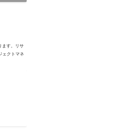
ります。リサ
ジェクトマネ
データ収集
ム技術開発
びシミュレー
プロジェクト