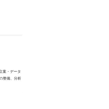
立案・データ
の整備、分析
梨県都留市