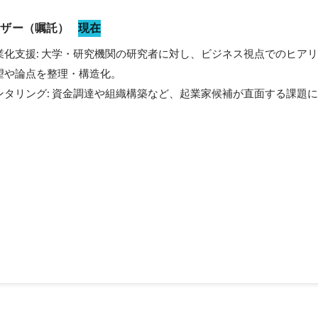
イザー（嘱託）
現在
業化支援: 大学・研究機関の研究者に対し、ビジネス視点でのヒア
や論点を整理・構造化。

ンタリング: 資金調達や組織構築など、起業家候補が直面する課題
。
進アドバイザー
化伴走支援 大学や研究機関が有する研究シーズに対し、ビジネス視点
業化に向けた道筋を具体化する支援を担当。 起業家候補の育成・メンタリン
織構築など、事業化の過程で直面する課題に対し、専門的な知見から助
話活性化を通
振興のためのエコシステム形成を推進。 事業環境の整備支援 ディープテッ
プの創出に関わる施策の企画・助言や、ビジネスパーソンが活躍できる