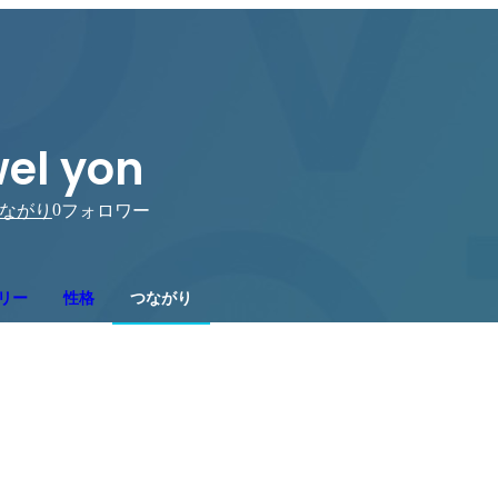
el yon
0
ながり
フォロワー
リー
性格
つながり