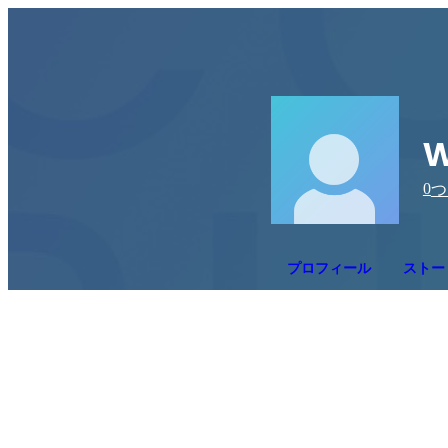
w
0
つ
プロフィール
ストー