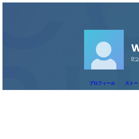
w
0
つ
プロフィール
ストー