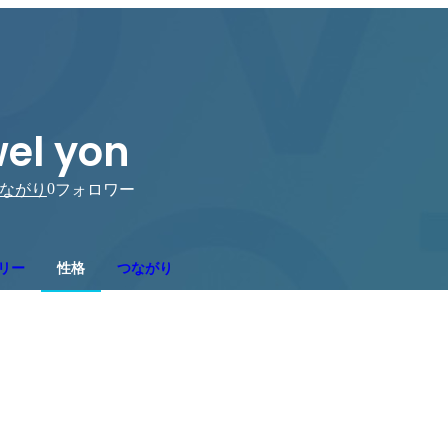
el yon
0
ながり
フォロワー
リー
性格
つながり