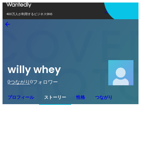
アプリを使う
400万人が利用するビジネスSNS
willy whey
0
0
つながり
フォロワー
プロフィール
ストーリー
性格
つながり