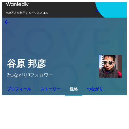
アプリを使う
400万人が利用するビジネスSNS
谷原 邦彦
2
0
つながり
フォロワー
プロフィール
ストーリー
性格
つながり