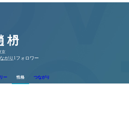
趙 枬
東京
1
ながり
フォロワー
リー
性格
つながり