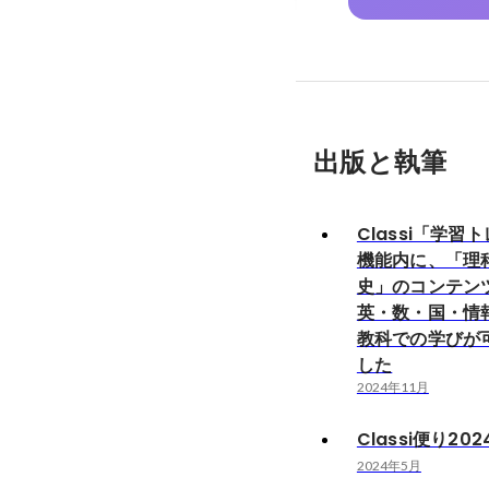
出版と執筆
Classi「学習
機能内に、「理
史」のコンテン
英・数・国・情
教科での学びが
した
2024年11月
Classi便り20
2024年5月