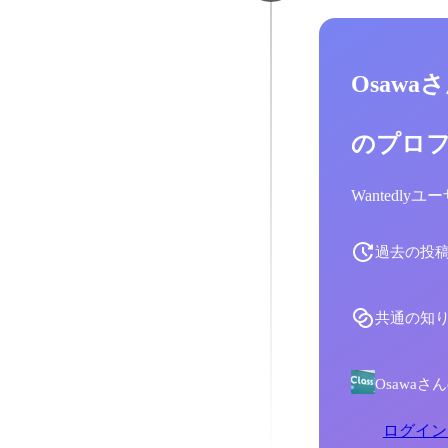
Osawa
のプロ
Wantedl
過去の投
共通の知
Osawa
ログイン