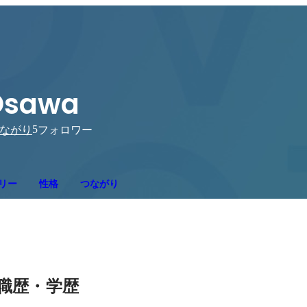
Osawa
5
ながり
フォロワー
リー
性格
つながり
職歴・学歴