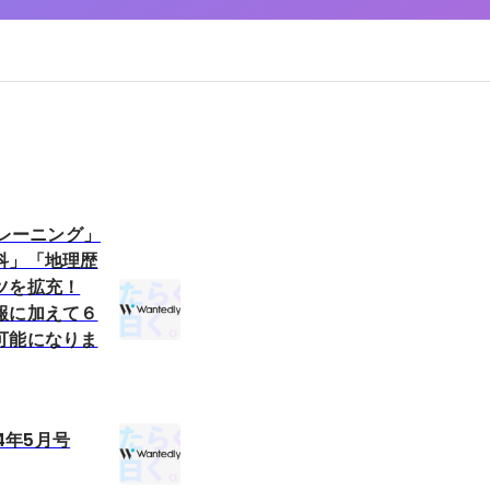
トレーニング」
科」「地理歴
ツを拡充！
報に加えて６
可能になりま
24年5月号