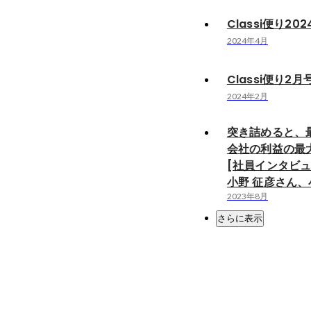
Classi便り20
2024年4月
Classi便り2月
2024年2月
突き詰めると、
会社の利益の最
[社員インタビュー 
⼩野 征彦さん、
2023年8月
さらに表示