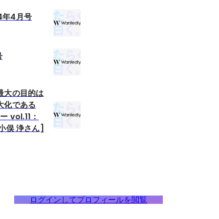
24年4月号
号
最大の目的は
大化である
vol.11：
⼩俣 浄さん]
ログインしてプロフィールを閲覧