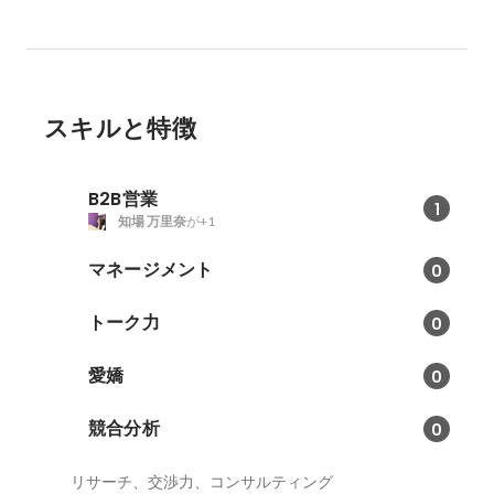
スキルと特徴
B2B営業
1
知場 万里奈
が+1
マネージメント
0
トーク力
0
愛嬌
0
競合分析
0
リサーチ、交渉力、コンサルティング