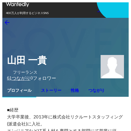
アプリを使う
400万人が利用するビジネスSNS
山田 一貴
フリーランス
61
0
つながり
フォロワー
プロフィール
ストーリー
性格
つながり
■経歴

大学卒業後、2013年に株式会社リクルートスタッフィング
(派遣会社)に入社。

エンジニアなどIT系人材を専門とする部門にて営業に従