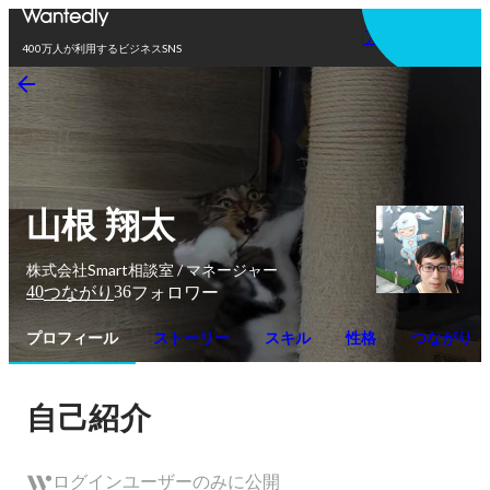
アプリを使う
400万人が利用するビジネスSNS
山根 翔太
株式会社Smart相談室 / マネージャー
40
36
つながり
フォロワー
プロフィール
ストーリー
スキル
性格
つながり
自己紹介
ログインユーザーのみに公開