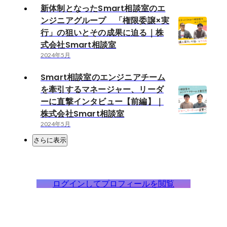
新体制となったSmart相談室のエ
ンジニアグループ 「権限委譲×実
行」の狙いとその成果に迫る｜株
式会社Smart相談室
2024年5月
Smart相談室のエンジニアチーム
を牽引するマネージャー、リーダ
ーに直撃インタビュー【前編】｜
株式会社Smart相談室
2024年5月
さらに表示
ログインしてプロフィールを閲覧