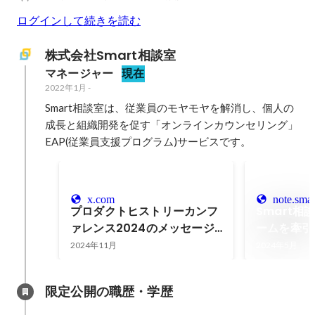
ログインして続きを読む
株式会社Smart相談室
マネージャー
現在
2022年1月
-
Smart相談室は、従業員のモヤモヤを解消し、個人の
成長と組織開発を促す「オンラインカウンセリング」
EAP(従業員支援プログラム)サービスです。
x.com
note.smar
プロダクトヒストリーカンフ
Smart
ァレンス2024のメッセージ
ームを牽引
動画
ー、リーダ
2024年11月
2024年5月
ュー【後編
Smart相
限定公開の職歴・学歴