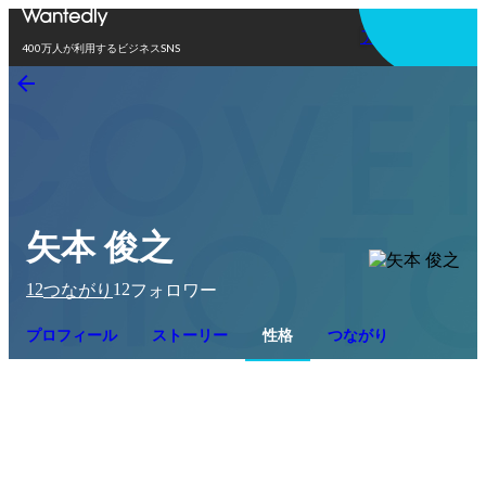
アプリを使う
400万人が利用するビジネスSNS
矢本 俊之
12
12
つながり
フォロワー
プロフィール
ストーリー
性格
つながり