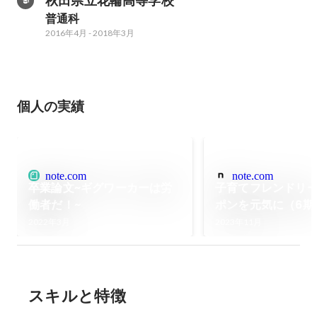
秋田県立花輪高等学校
普通科
2016年4月
-
2018年3月
個人の実績
note.com
note.com
卒業論文~ギグワーカーは労
子育てフレンドリ
働者だ！~
ポンを元気に（6期
将）｜やなぎ@子
2022年3月
2023年11月
ドリーな社会から
元気に
スキルと特徴