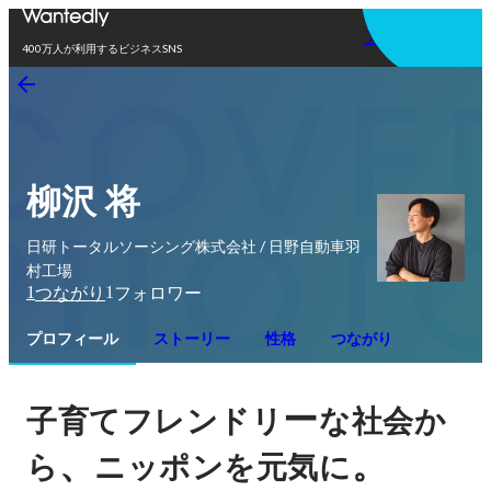
アプリを使う
400万人が利用するビジネスSNS
柳沢 将
日研トータルソーシング株式会社 / 日野自動車羽
村工場
1
1
つながり
フォロワー
プロフィール
ストーリー
性格
つながり
ー
子育てフレンドリ
な社会か
、
。
ら
ニッポンを元気に