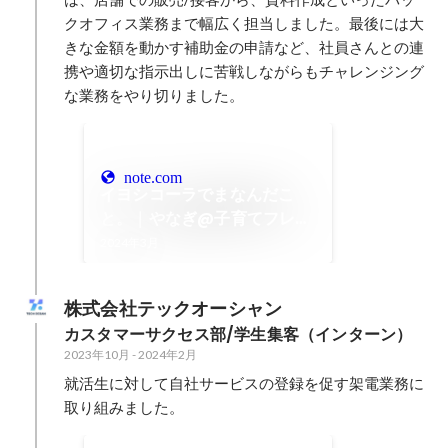
クオフィス業務まで幅広く担当しました。最後には大
きな金額を動かす補助金の申請など、社員さんとの連
携や適切な指示出しに苦戦しながらもチャレンジング
な業務をやり切りました。
note.com
イヨシコーラでまなんだこ
と。｜やなぎ@子育てフレン
ドリーな社会からニッポンを
2024年3月
元気に
株式会社テックオーシャン
カスタマーサクセス部/学生集客（インターン）
2023年10月
-
2024年2月
就活生に対して自社サービスの登録を促す架電業務に
取り組みました。