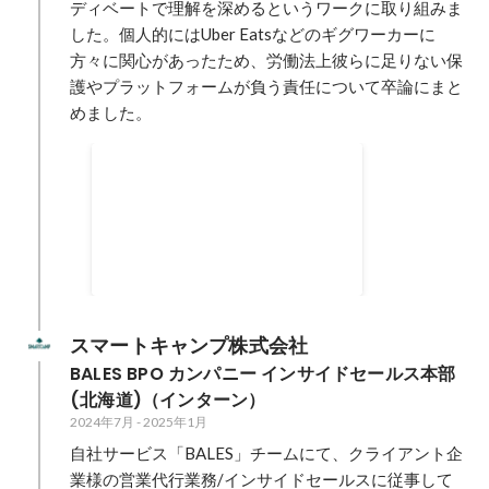
ディベートで理解を深めるというワークに取り組みま
した。個人的にはUber Eatsなどのギグワーカーに
方々に関心があったため、労働法上彼らに足りない保
護やプラットフォームが負う責任について卒論にまと
めました。
英語学習サークルの設立と運
営
大学入学時、留学生にまったく英
語が通じなかった挫折をバネに、
1年次から3年次にかけてひたすら
2018年4月
-
2021年10月
英語学習に取り組みました。成果
として3年次に英検1級, TOEIC905
を獲得。 加えて、当時コロナ渦で
スマートキャンプ株式会社
英語にふれる機会が限られていた
BALES BPO カンパニー インサイドセールス本部
後輩のために英語学習サークルを
(北海道)（インターン）
立ち上げ、勉強の相談相手や外国
2024年7月
-
2025年1月
籍の人を招いてのオンライン英会
話交流会等の企画に取り組みまし
自社サービス「BALES」チームにて、クライアント企
た。
業様の営業代行業務/インサイドセールスに従事して