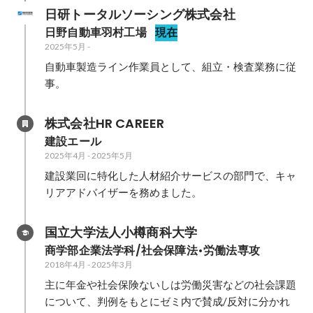
日研トータルソーシング株式会社
日野自動車羽村工場
現在
2025年5月
-
自動車製造ライン作業員として、組立・検査業務に従
事。
株式会社HR CAREER
建設エール
2025年4月
-
2025年5月
建設業回に特化した人材紹介サービスの部門で、キャ
リアアドバイザーを務めました。
国立大学法人小樽商科大学
商学部企業法学科/社会保障法•労働法専攻
2018年4月
-
2025年3月
主に年金や社会保険ないしは労働災害などの社会課題
について、判例をもとにゼミ内で賛成/反対に分かれ