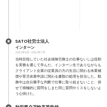
屈辱の払拭を機に、2ヶ月連続で
個人営業目標を達成
2023年10月
-
2024年2月
2
ヶ月
SATO社労士法人
インターン
2021年6月
-
2021年7月
当時目指していた社会保険労務士の仕事ないしは役割
を実務を通じて学んだ。インターン生でありながらも
クライアント企業の従業員の方の生活に関わる休業補
償や育児休業申請に関わる書類の処理を担当した。勤
務中は自分勝手な判断で仕事に取り組まないこと、併
せて積極的に質問をしまた同じ質問やミスをしないよ
う心掛けた。