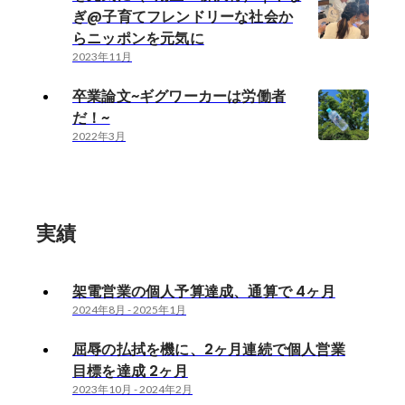
ぎ@子育てフレンドリーな社会か
らニッポンを元気に
2023年11月
卒業論文~ギグワーカーは労働者
だ！~
2022年3月
実績
架電営業の個人予算達成、通算で 4ヶ月
2024年8月
-
2025年1月
屈辱の払拭を機に、2ヶ月連続で個人営業
目標を達成 2ヶ月
2023年10月
-
2024年2月