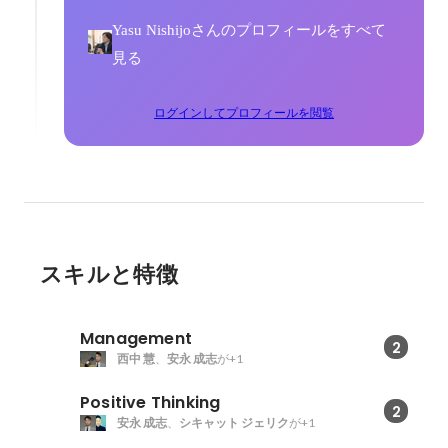
Yasu Nishijoさんのプロフィールをすべて
見る
ログインしてプロフィールを閲覧
スキルと特徴
Management
2
西中 慧
、
安永 成志
が+1
Positive Thinking
2
安永 成志
、
シキャット ジェリク
が+1