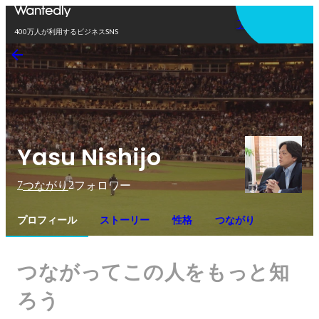
アプリを使う
400万人が利用するビジネスSNS
Yasu Nishijo
7
2
つながり
フォロワー
プロフィール
ストーリー
性格
つながり
つながってこの人をもっと知
ろう