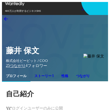
アプリを使う
400万人が利用するビジネスSNS
藤井 保文
株式会社ビービット / COO
25
4
つながり
フォロワー
プロフィール
ストーリー 1
性格
つながり
自己紹介
ログインユーザーのみに公開