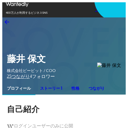
アプリを使う
400万人が利用するビジネスSNS
藤井 保文
株式会社ビービット / COO
25
4
つながり
フォロワー
プロフィール
ストーリー 1
性格
つながり
自己紹介
ログインユーザーのみに公開