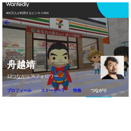
アプリを使う
400万人が利用するビジネスSNS
舟越靖
13
36
つながり
フォロワー
プロフィール
ストーリー 1
性格
つながり