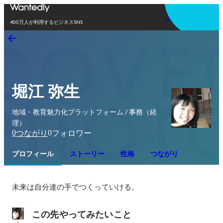
アプリを使う
400万人が利用するビジネスSNS
堀江 弥生
地域・教育魅力化プラットフォーム / 事務（経
理）
0
0
つながり
フォロワー
プロフィール
ストーリー
性格
つながり
未来は自分達の手でつくっていける。
この先やってみたいこと