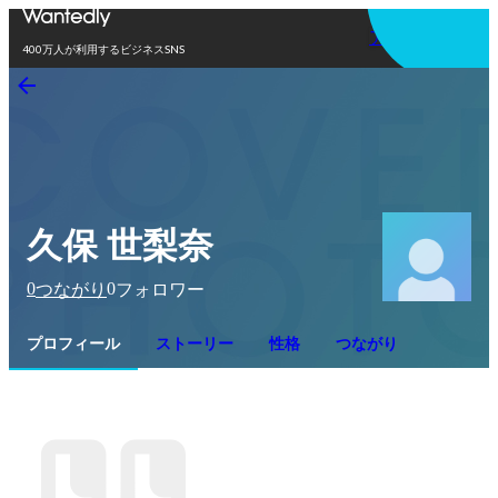
アプリを使う
400万人が利用するビジネスSNS
久保 世梨奈
0
0
つながり
フォロワー
プロフィール
ストーリー
性格
つながり