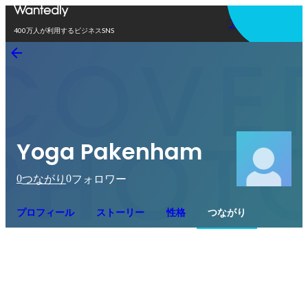
アプリを使う
400万人が利用するビジネスSNS
Yoga Pakenham
0
0
つながり
フォロワー
プロフィール
ストーリー
性格
つながり