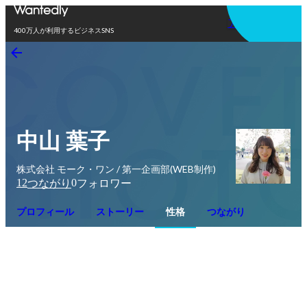
アプリを使う
400万人が利用するビジネスSNS
中山 葉子
株式会社 モーク・ワン / 第一企画部(WEB制作)
12
0
つながり
フォロワー
プロフィール
ストーリー
性格
つながり