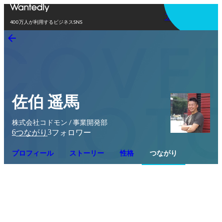
アプリを使う
400万人が利用するビジネスSNS
佐伯 遥馬
株式会社コドモン / 事業開発部
6
3
つながり
フォロワー
プロフィール
ストーリー
性格
つながり