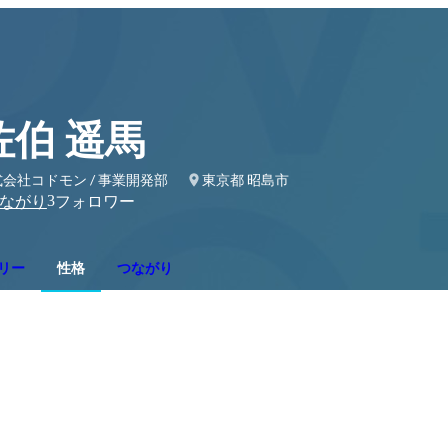
佐伯 遥馬
式会社コドモン / 事業開発部
東京都 昭島市
3
ながり
フォロワー
リー
性格
つながり