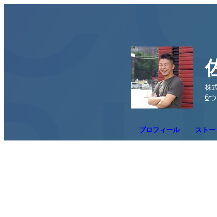
株
6
つ
プロフィール
ストー