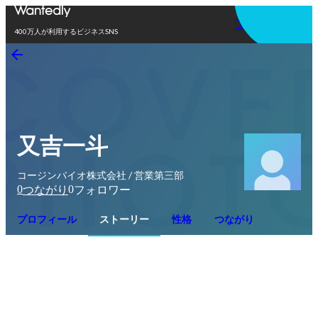
アプリを使う
400万人が利用するビジネスSNS
又吉一斗
コージンバイオ株式会社 / 営業第三部
0
0
つながり
フォロワー
プロフィール
ストーリー
性格
つながり