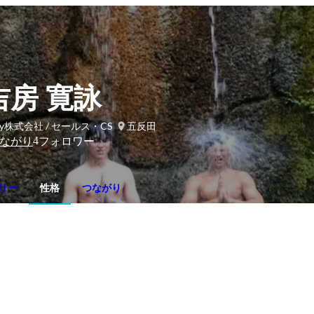
吉房 寛詠
rly株式会社 / セールス・CS
五反田
4
ながり
フォロワー
リー
性格
つながり