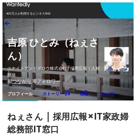
アプリを使う
400万人が利用するビジネスSNS
吉原 ひとみ（ねぇさ
ん）
ユナイトアンドグロウ株式会社 / 採用広報｜人材
開発
40
36
つながり
フォロワー
プロフィール
ストーリー 29
性格
つながり
｜
×IT
ねぇさん
採用広報
家政婦
IT
総務部
窓口