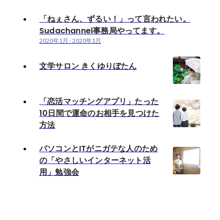
「ねぇさん、ずるい！」って言われたい。
Sudachannel事務局やってます。
2020年1月
-
2020年1月
文学サロン きくゆりぼたん
「恋活マッチングアプリ」たった
10日間で運命のお相手を見つけた
方法
パソコンとITがニガテな人のため
の「やさしいインターネット活
用」勉強会