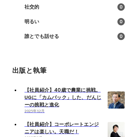
社交的
0
明るい
0
誰とでも話せる
0
出版と執筆
【社員紹介】40歳で農業に挑戦。
UGに「カムバック」した、だんじ
ーの挑戦と進化
2025年12月
【社員紹介】コーポレートエンジ
ニアは楽しい。天職だ！