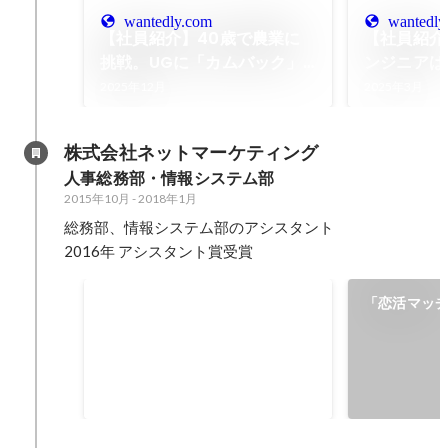
wantedly.com
wantedly
【社員紹介】40歳で農業に
【社員紹介
挑戦。UGに「カムバック」
ンジニアは
した、だんじーの挑戦と進化
2025年12月
2025年3月
株式会社ネットマーケティング
人事総務部・情報システム部
2015年10月
-
2018年1月
総務部、情報システム部のアシスタント

2016年 アシスタント賞受賞
2016年度 アシスタント賞
「恋活マッ
10日間で運
2016年6月
方法