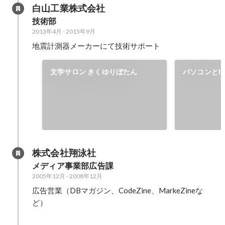
白山工業株式会社
技術部
2013年4月
-
2015年9月
地震計測器メーカーにて技術サポート
文学サロン きくゆりぼたん
パソコンとI
の「やさし
用」勉強会
株式会社翔泳社
メディア事業部広告課
2005年12月
-
2008年12月
広告営業（DBマガジン、CodeZine、MarkeZineな
ど）