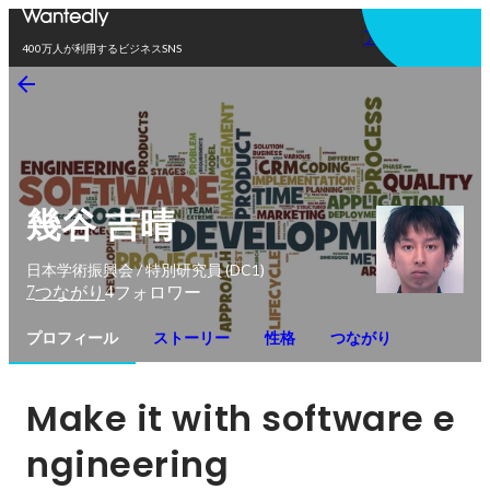
アプリを使う
400万人が利用するビジネスSNS
幾谷 吉晴
日本学術振興会 / 特別研究員 (DC1)
7
4
つながり
フォロワー
プロフィール
ストーリー
性格
つながり
Make it with software e
ngineering