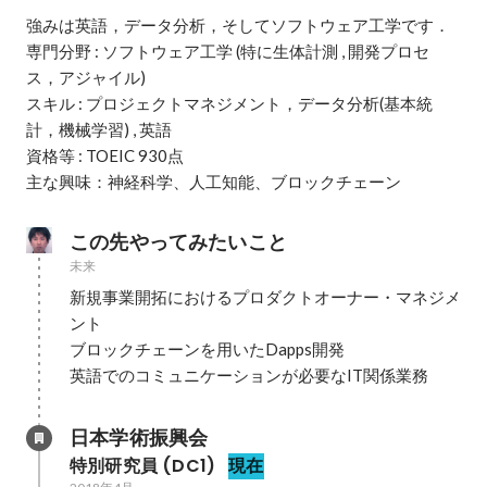
強みは英語，データ分析，そしてソフトウェア工学です．

専門分野 : ソフトウェア工学 (特に生体計測 , 開発プロセ
ス，アジャイル)

スキル : プロジェクトマネジメント，データ分析(基本統
計，機械学習) , 英語

資格等 : TOEIC 930点

主な興味：神経科学、人工知能、ブロックチェーン
この先やってみたいこと
未来
新規事業開拓におけるプロダクトオーナー・マネジメ
ント

ブロックチェーンを用いたDapps開発

英語でのコミュニケーションが必要なIT関係業務
日本学術振興会
特別研究員 (DC1)
現在