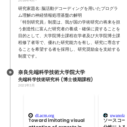
2018年4月
-
研究家題名: 脳活動デコーディングを用いたプログラ
ム理解の神経情報処理基盤の解明

「特別研究員」制度は、我が国の学術研究の将来を担
う創造性に富んだ研究者の養成・確保に資することを
目的として、大学院博士課程在学者及び大学院博士課
程修了者等で、優れた研究能力を有し、研究に専念す
ることを希望する者を採用し、研究奨励金を支給する
制度です。
奈良先端科学技術大学院大学
先端科学技術研究科 (博士後期課程)
2021年3月
dl.acm.org
uwanolab
Toward imitating visual
ソースコー