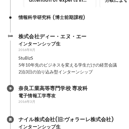
attention of experts in
分岐による
software development
tasks
情報科学研究科 (博士前期課程)
株式会社ディー・エヌ・エー
インターンシップ生
2016年8月
StuBizS

5年10年先のビジネスを変える学生だけの経営会議

2泊3日の泊り込み型インターンシップ
奈良工業高等専門学校 専攻科
電子情報工学専攻
2016年3月
ナイル株式会社(旧:ヴォラーレ株式会社)
インターンシップ生