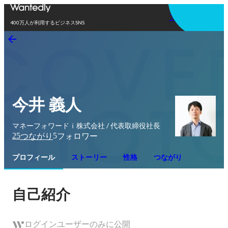
アプリを使う
400万人が利用するビジネスSNS
今井 義人
マネーフォワードｉ株式会社 / 代表取締役社長
25
5
つながり
フォロワー
プロフィール
ストーリー
性格
つながり
自己紹介
ログインユーザーのみに公開