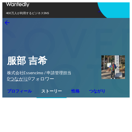
アプリを使う
400万人が利用するビジネスSNS
服部 吉希
株式会社Essencimo / 申請管理担当
0
0
つながり
フォロワー
プロフィール
ストーリー
性格
つながり