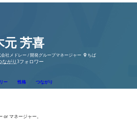
木元 芳喜
式会社メドレー / 開発グループマネージャー
ちば
3
つながり
フォロワー
リー
性格
つながり


ー or マネージャー。