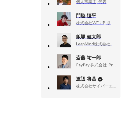
個人事業主, 代表
門脇 恒平
株式会社WE UP, 取締役 CTO
飯塚 健太郎
LeapMind株式会社, エンジニアリングマネージャ
斎藤 祐一郎
PayPay 株式会社, Product 統括本部 システム本部 System Platform 部 部長
渡辺 将基
株式会社サイバーエージェント, 新R25編集長