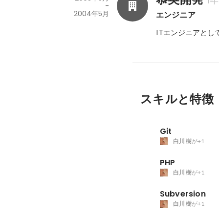
1
-
2004年5月
エンジニア
ITエンジニアとし
スキルと特徴
Git
白川 樹
が+1
PHP
白川 樹
が+1
Subversion
白川 樹
が+1