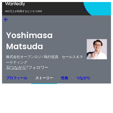
アプリを使う
400万人が利用するビジネスSNS
Yoshimasa
Matsuda
株式会社オープンロジ / 執行役員 セールス＆マ
ーケティング
32
7
つながり
フォロワー
プロフィール
ストーリー
性格
つながり