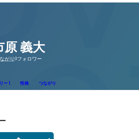
市原 義大
0
ながり
フォロワー
ー 1
性格
つながり
ー