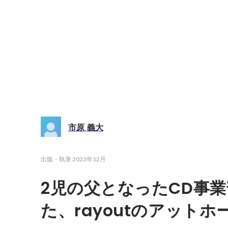
市原 義大
出版・執筆
2023年12月
2児の父となったCD事
た、rayoutのアットホ