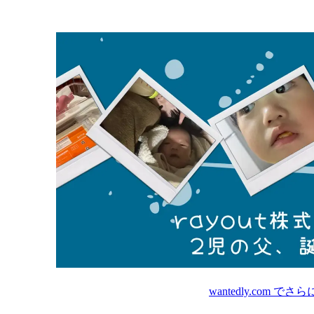
wantedly.com
でさら