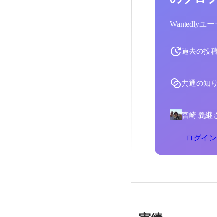
Wantedl
過去の投
共通の知
宮崎 義継
ログイン