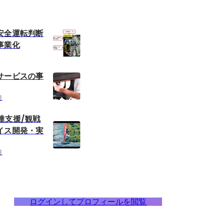
安全運転判断
事業化
サービスの事
月
g上達支援/観戦
イス開発・実
月
ログインしてプロフィールを閲覧