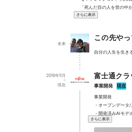
「死んだ目の人を世の中
さらに表示
この先やっ
未来
自分の人生を生き
富士通クラ
2019年11月
-
現在
事業開発
現在
事業開発

・オープンデータ/
・開発済みAIモデ
さらに表示