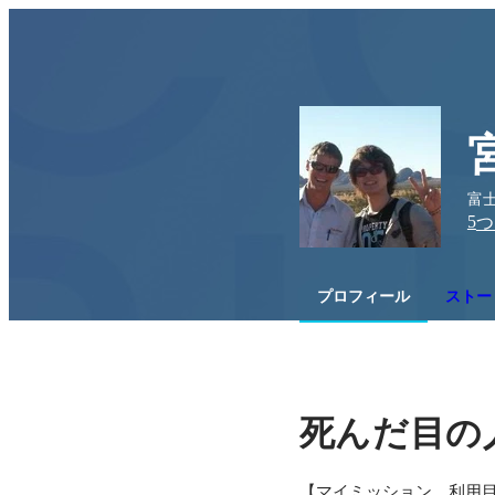
富
5
つ
プロフィール
ストー
死んだ目の
【マイミッション、利用目