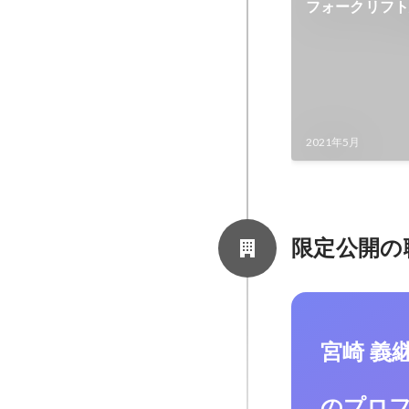
フォークリフ
スの事業化
2021年5月
限定公開の
宮崎 義
のプロ