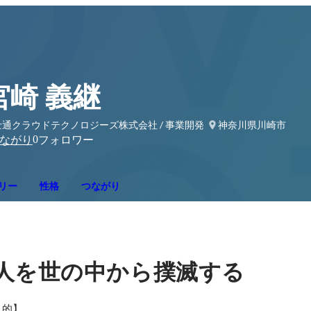
宮崎 義継
士通クラウドテクノロジーズ株式会社 / 事業開発
神奈川県川崎市
0
ながり
フォロワー
リー
性格
つながり
人を世の中から撲滅する
的】
