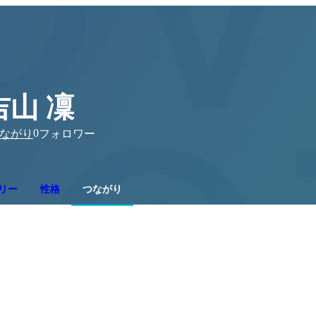
吉山 凜
0
ながり
フォロワー
リー
性格
つながり