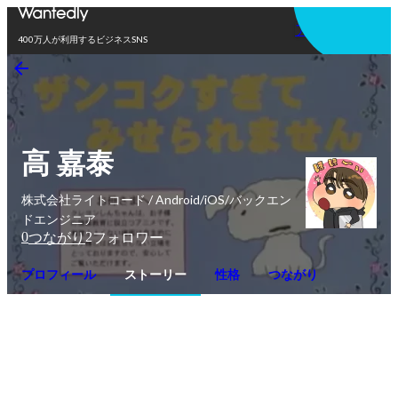
アプリを使う
400万人が利用するビジネスSNS
高 嘉泰
株式会社ライトコード / Android/iOS/バックエン
ドエンジニア
0
2
つながり
フォロワー
プロフィール
ストーリー
性格
つながり