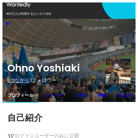
アプリを使う
400万人が利用するビジネスSNS
Ohno Yoshiaki
0
3
つながり
フォロワー
プロフィール
ストーリー
スキル
性格
つながり
自己紹介
ログインユーザーのみに公開