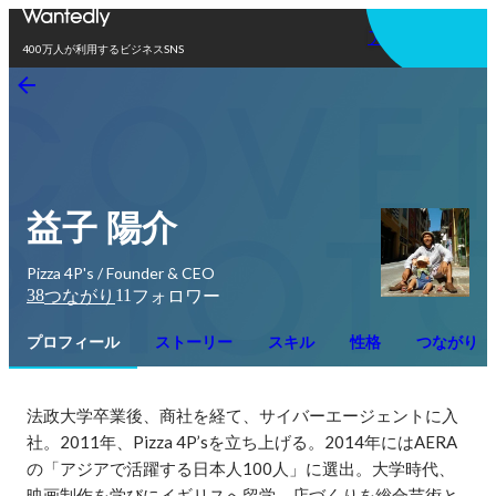
アプリを使う
400万人が利用するビジネスSNS
益子 陽介
Pizza 4P's / Founder & CEO
38
11
つながり
フォロワー
プロフィール
ストーリー
スキル
性格
つながり
法政大学卒業後、商社を経て、サイバーエージェントに入
社。2011年、Pizza 4P’sを立ち上げる。2014年にはAERA
の「アジアで活躍する日本人100人」に選出。大学時代、
映画制作を学びにイギリスへ留学。店づくりを総合芸術と