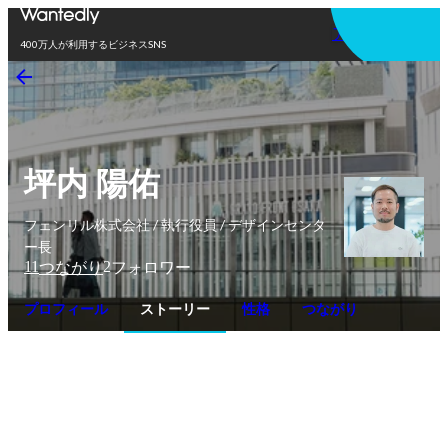
アプリを使う
400万人が利用するビジネスSNS
坪内 陽佑
フェンリル株式会社 / 執行役員 / デザインセンタ
ー長
11
2
つながり
フォロワー
プロフィール
ストーリー
性格
つながり