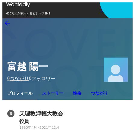
アプリを使う
400万人が利用するビジネスSNS
富越 陽一
0
0
つながり
フォロワー
プロフィール
ストーリー
性格
つながり
天理教津輕大教会
役員
1980年4月
-
2021年12月