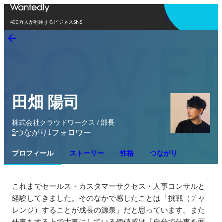
アプリを使う
400万人が利用するビジネスSNS
田畑 陽司
株式会社クラウドワークス / 部長
5
1
つながり
フォロワー
プロフィール
ストーリー
性格
つながり
これまでセールス・カスタマーサクセス・人事コンサルと
経験してきました。そのなかで感じたことは「挑戦（チャ
レンジ）することが成長の源泉」だと思っています。また
仕事をする上で大事にしている価値感は「自分で仕事を面