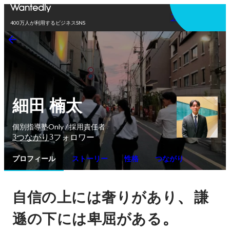
アプリを使う
400万人が利用するビジネスSNS
細田 楠太
個別指導塾Only / 採用責任者
3
3
つながり
フォロワー
プロフィール
ストーリー
性格
つながり
、
自信の上には奢りがあり
謙
。
遜の下には卑屈がある