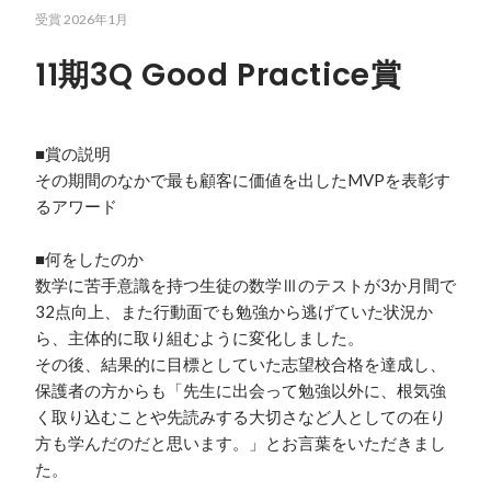
受賞
2026年1月
11期3Q Good Practice賞
■賞の説明

その期間のなかで最も顧客に価値を出したMVPを表彰す
るアワード

■何をしたのか

数学に苦手意識を持つ生徒の数学Ⅲのテストが3か月間で
32点向上、また行動面でも勉強から逃げていた状況か
ら、主体的に取り組むように変化しました。

その後、結果的に目標としていた志望校合格を達成し、

保護者の方からも「先生に出会って勉強以外に、根気強
く取り込むことや先読みする大切さなど人としての在り
方も学んだのだと思います。」とお言葉をいただきまし
た。