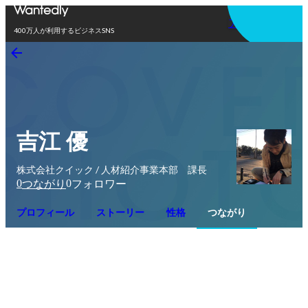
アプリを使う
400万人が利用するビジネスSNS
吉江 優
株式会社クイック / 人材紹介事業本部 課長
0
0
つながり
フォロワー
プロフィール
ストーリー
性格
つながり