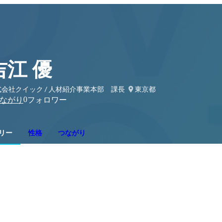
吉江 優
式会社クイック / 人材紹介事業本部 課長
東京都
0
ながり
フォロワー
リー
性格
つながり