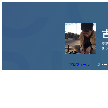
株
0
つ
プロフィール
ストー