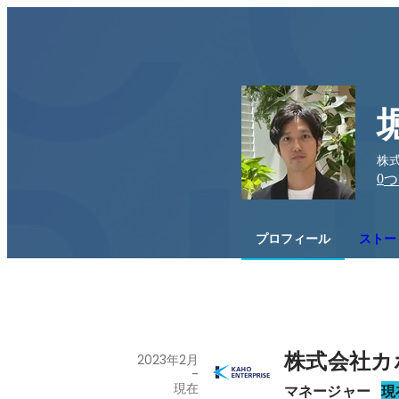
株
0
つ
プロフィール
ストー
株式会社カ
2023年2月
-
現在
マネージャー
現