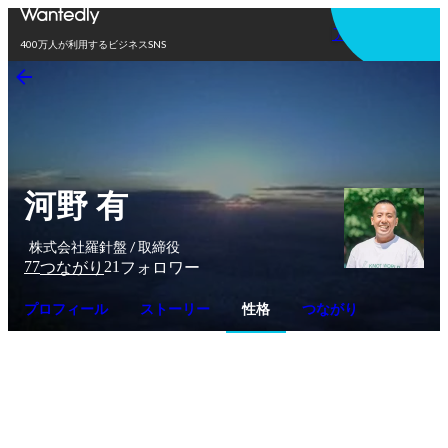
アプリを使う
400万人が利用するビジネスSNS
河野 有
株式会社羅針盤 / 取締役
77
21
つながり
フォロワー
プロフィール
ストーリー
性格
つながり