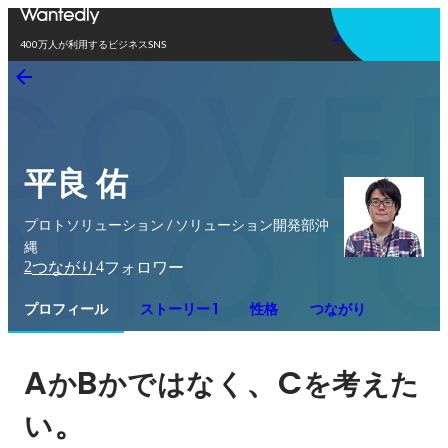
アプリを使う
400万人が利用するビジネスSNS
平良 佑
プロトソリューション / ソリューション開発部沖
縄
2
4
つながり
フォロワー
プロフィール
ストーリー 1
性格
つながり
A
B
、C
か
かではなく
を考えた
。
い