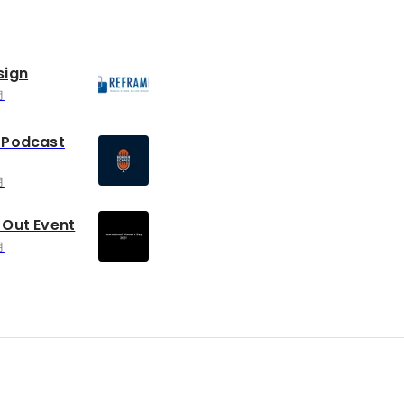
sign
月
 Podcast
月
Out Event
月