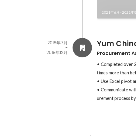
2021年6月
-
2021年
Yum Chin
2018年7月
-
2018年12月
Procurement
• Completed over 2
times more than bef
• Use Excel pivot a
• Communicate with 
urement process by