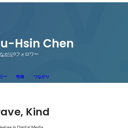
u-Hsin Chen
0
ながり
フォロワー
リー
性格
つながり
rave, Kind
egree in Digital Media.