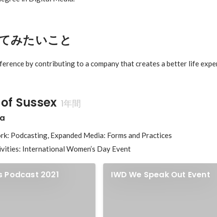
てみたいこと
 of Sussex
1年間
ia
k: Podcasting, Expanded Media: Forms and Practices

ivities: International Women’s Day Event
 Podcast 2021
IWD We Speak Out Event