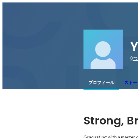
Y
0
つ
プロフィール
ストー
Strong, B
Graduating with a master d