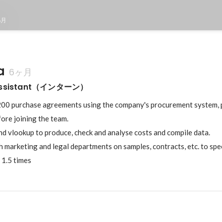
8月
a
6ヶ月
 Assistant（インターン）
00 purchase agreements using the company's procurement system, p
ore joining the team.

nd vlookup to produce, check and analyse costs and compile data. 

marketing and legal departments on samples, contracts, etc. to spe
 1.5 times