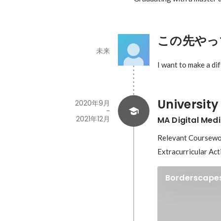
この先やっ
未来
University
2020年9月
-
2021年12月
MA Digital Med
Relevant Coursewor
Extracurricular Act
Borderscapes