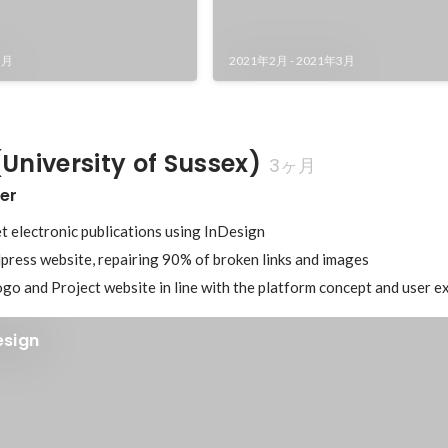
5月
2021年2月
-
2021年3月
University of Sussex)
3ヶ月
er
t electronic publications using InDesign 

ess website, repairing 90% of broken links and images 

go and Project website in line with the platform concept and user e
esign