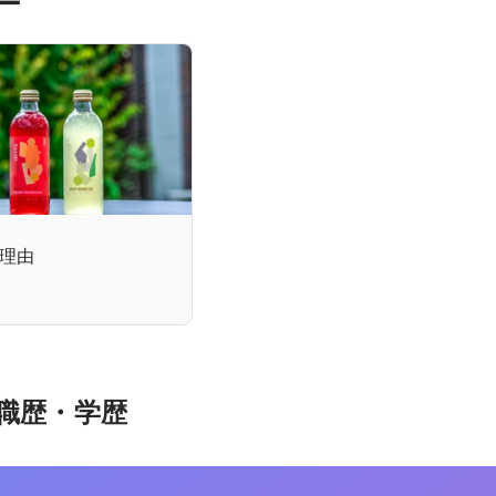
ー
理由
職歴・学歴