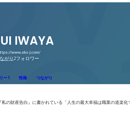
UI IWAYA
ttps://www.oks-j.com/
2
ながり
フォロワー
ー 1
性格
つながり