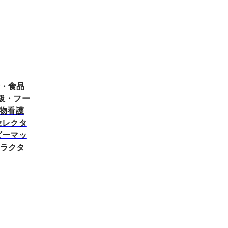
者・食品
級・フー
動物看護
セレクタ
ビーマッ
トラクタ