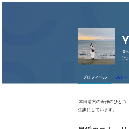
Y
h
1
つ
プロフィール
ストーリ
 本田清六の著作のひとつ『私の財産告白』に書かれている「人生の最大幸福は職業の道楽化である」を人
生訓にしています。