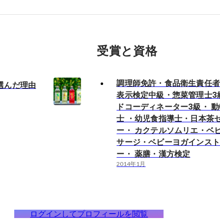
受賞と資格
調理師免許・食品衛生責任
選んだ理由
表示検定中級・惣菜管理士3
ドコーディネーター3級・ 
士 ・幼児食指導士・日本茶
ー・ カクテルソムリエ・ベ
サージ・ベビーヨガインス
ー・ 薬膳・漢方検定
2014年1月
ログインしてプロフィールを閲覧