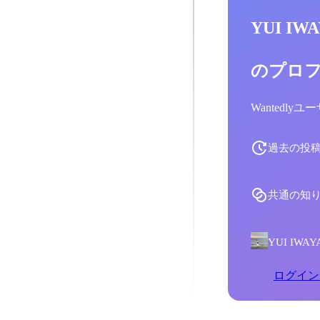
YUI IW
のプロ
Wantedl
過去の投
共通の知
YUI I
ログイン