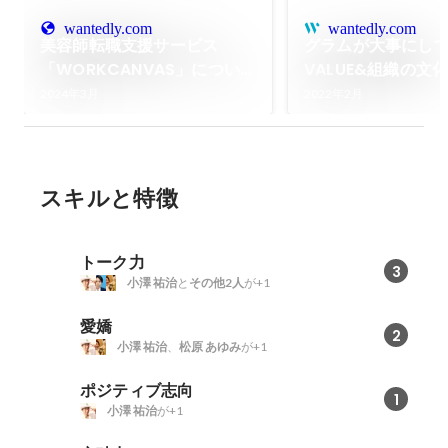
wantedly.com
wantedly.com
美容師転職支援サービス
グラムが大事にし
「WORKCANVAS」につい
VALUE&組織の文
て、代表が解説します！
2024年3月
2022年2月
スキルと特徴
トーク力
3
小澤 祐治
と
その他2人
が+1
愛嬌
2
小澤 祐治
、
松原 あゆみ
が+1
ポジティブ志向
1
小澤 祐治
が+1