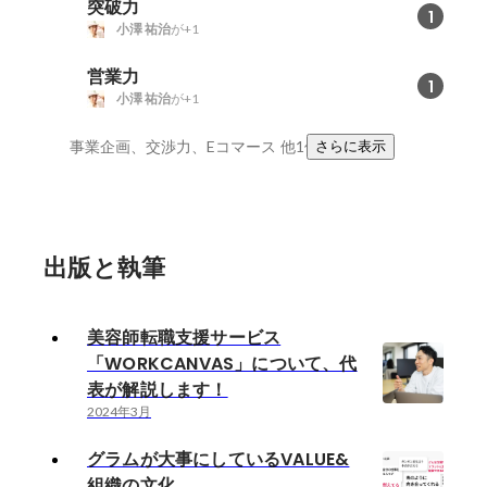
突破力
1
小澤 祐治
が+1
営業力
1
小澤 祐治
が+1
事業企画、交渉力、Eコマース
他1件
さらに表示
出版と執筆
美容師転職支援サービス
「WORKCANVAS」について、代
表が解説します！
2024年3月
グラムが大事にしているVALUE&
組織の文化