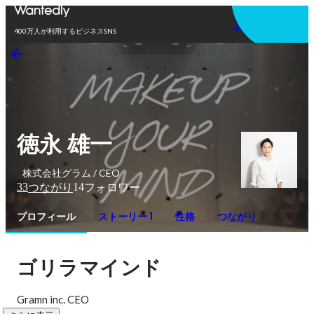
アプリを使う
400万人が利用するビジネスSNS
徳永 雄一
株式会社グラム / CEO
33
14
つながり
フォロワー
プロフィール
ストーリー 1
性格
つながり
ゴリラマインド
Gramn inc. CEO 