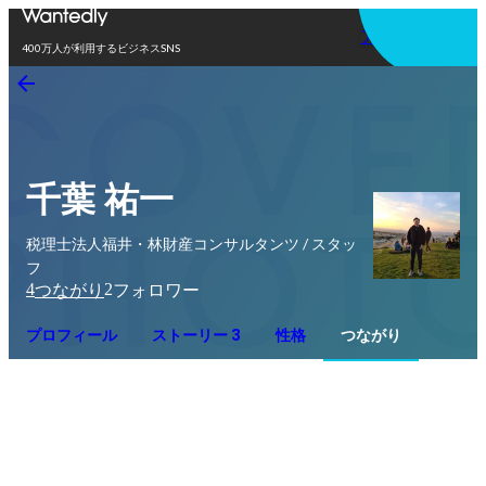
アプリを使う
400万人が利用するビジネスSNS
千葉 祐一
税理士法人福井・林財産コンサルタンツ / スタッ
フ
4
2
つながり
フォロワー
プロフィール
ストーリー 3
性格
つながり